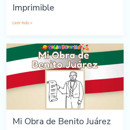
Imprimible
Mi
Leer más »
Obra
de
Benito
Juárez
Imprimible
Mi Obra de Benito Juárez