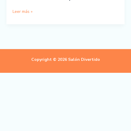
Escribo
Leer más »
con
Pop
It
Copyright © 2026 Salón Divertido