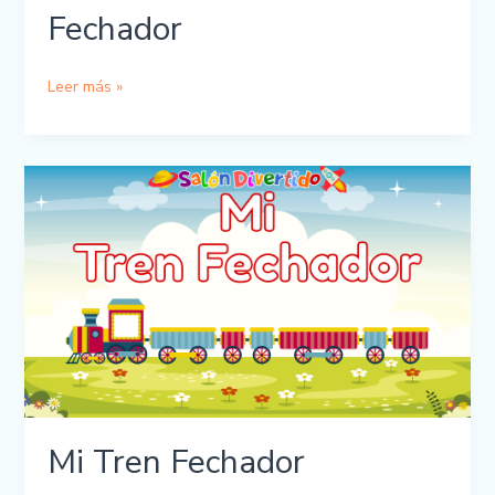
Fechador
Cuadernillo
Leer más »
Mi
Tren
Fechador
Mi Tren Fechador