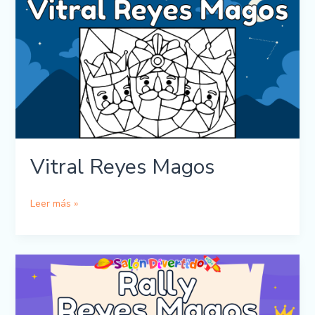
la
Bandera
Imprimible
Vitral Reyes Magos
Vitral
Leer más »
Reyes
Magos