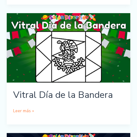
de
Benito
Juárez
Vitral Día de la Bandera
Vitral
Leer más »
Día
de
la