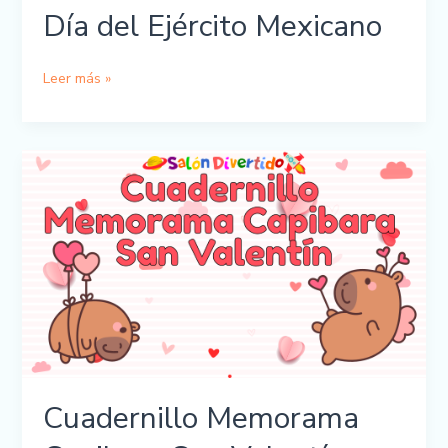
Día del Ejército Mexicano
Cuadernillo
Leer más »
Memorama
Día
del
Ejército
Mexicano
Cuadernillo Memorama