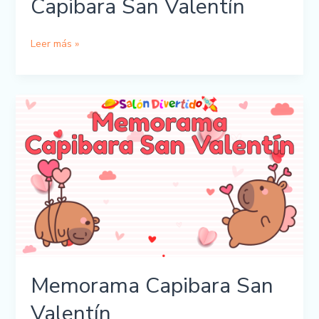
Capibara San Valentín
Cuadernillo
Leer más »
Memorama
Capibara
San
Valentín
Memorama Capibara San
Valentín