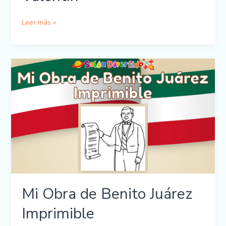
Memorama
Leer más »
Capibara
San
Valentín
Mi Obra de Benito Juárez
Imprimible