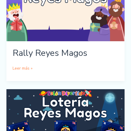
Rally Reyes Magos
Rally
Leer más »
Reyes
Magos