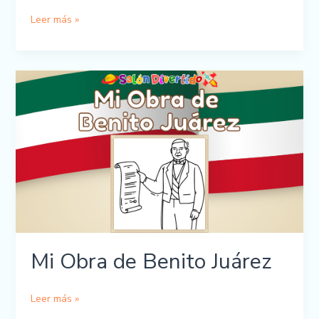
Mi
Leer más »
Obra
de
Benito
Juárez
Imprimible
Mi Obra de Benito Juárez
Mi
Leer más »
Obra